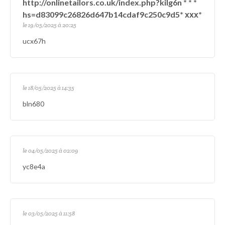
http://onlinetailors.co.uk/index.php?kilg6n * * *
hs=d83099c26826d647b14cdaf9c250c9d5* ххх*
le 19/05/2025 à 20:25
ucx67h
le 18/05/2025 à 14:35
bln680
le 04/05/2025 à 02:09
yc8e4a
le 03/05/2025 à 11:58