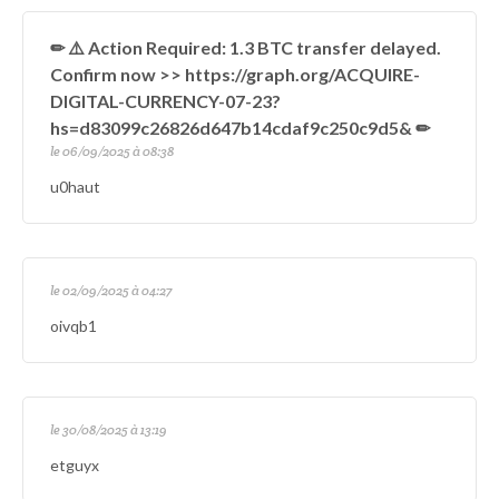
✏ ⚠️ Action Required: 1.3 BTC transfer delayed.
Confirm now >> https://graph.org/ACQUIRE-
DIGITAL-CURRENCY-07-23?
hs=d83099c26826d647b14cdaf9c250c9d5& ✏
le 06/09/2025 à 08:38
u0haut
le 02/09/2025 à 04:27
oivqb1
le 30/08/2025 à 13:19
etguyx