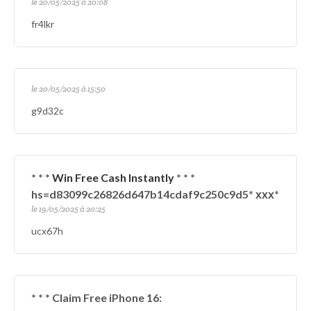
le 20/05/2025 à 20:08
fr4lkr
le 20/05/2025 à 15:50
g9d32c
* * *
Win Free Cash Instantly
* * *
hs=d83099c26826d647b14cdaf9c250c9d5* ххх*
le 19/05/2025 à 20:25
ucx67h
* * * Claim Free iPhone 16: