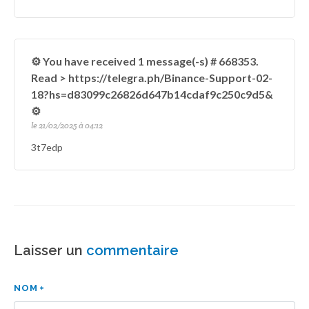
⚙ You have received 1 message(-s) # 668353.
Read > https://telegra.ph/Binance-Support-02-
18?hs=d83099c26826d647b14cdaf9c250c9d5&
⚙
le 21/02/2025 à 04:12
3t7edp
Laisser un
commentaire
NOM