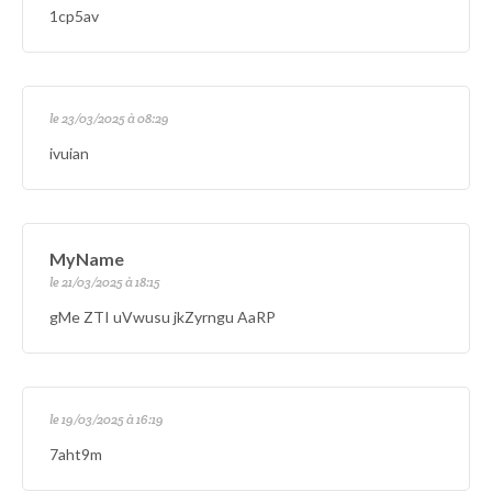
1cp5av
le 23/03/2025 à 08:29
ivuian
MyName
le 21/03/2025 à 18:15
gMe ZTI uVwusu jkZyrngu AaRP
le 19/03/2025 à 16:19
7aht9m