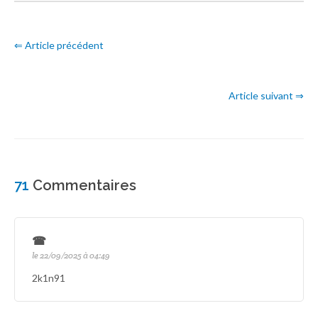
⇐ Article précédent
Article suivant ⇒
71
Commentaires
☎
le 22/09/2025 à 04:49
2k1n91