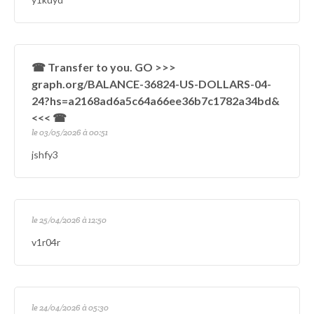
☎ Transfer to you. GO >>>
graph.org/BALANCE-36824-US-DOLLARS-04-
24?hs=a2168ad6a5c64a66ee36b7c1782a34bd&
<<< ☎
le 03/05/2026 à 00:51
jshfy3
le 25/04/2026 à 12:50
v1r04r
le 24/04/2026 à 05:30