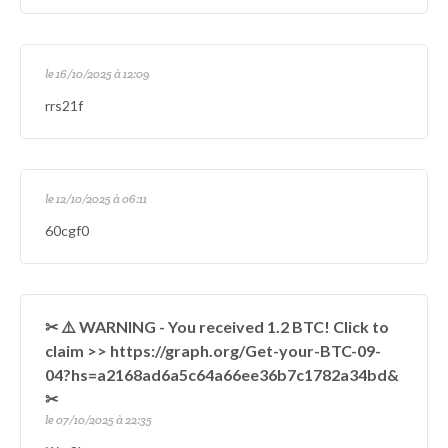
le 16/10/2025 à 12:09
rrs21f
le 12/10/2025 à 06:11
60cgf0
✂ ⚠️ WARNING - You received 1.2 BTC! Click to
claim >> https://graph.org/Get-your-BTC-09-
04?hs=a2168ad6a5c64a66ee36b7c1782a34bd&
✂
le 07/10/2025 à 22:35