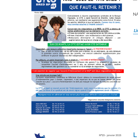
NA
Li
L