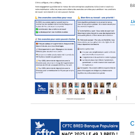
Bi
Li
C